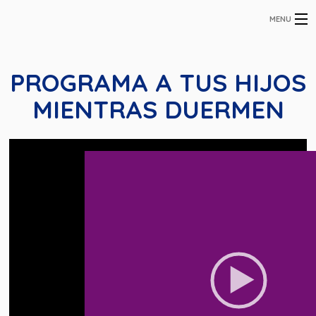
MENU
INICIO
CURSOS
COACHING PERSONAL
PROGRAMA A TUS HIJOS
ACADÉMICO
COACHING FAMILIAR
MIENTRAS DUERMEN
BLOG
CONTACTO