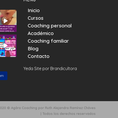
Inicio
Cursos
Coaching personal
Académico
Coaching familiar
Blog
Contacto
Yeda Site por
Brandicultora
am
020 © Agâra Coaching por Ruth Alejandra Ramírez Cháves
| Todos los derechos reservados