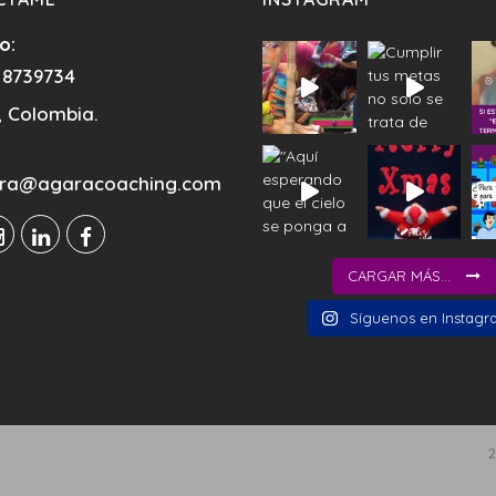
o:
 8739734
 Colombia.
dra@agaracoaching.com
CARGAR MÁS...
Síguenos en Instagr
2