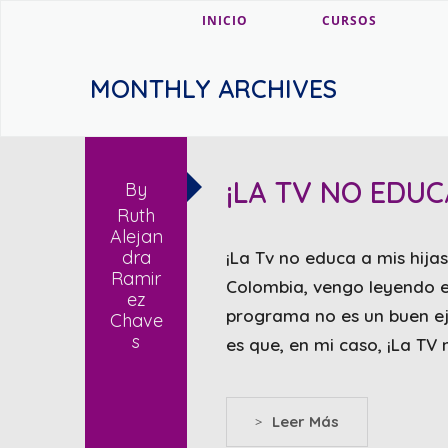
INICIO
CURSOS
MONTHLY ARCHIVES
¡LA TV NO EDUCA
By
Ruth
Alejan
dra
¡La Tv no educa a mis hijas
Ramir
Colombia, vengo leyendo en
ez
programa no es un buen ej
Chave
s
es que, en mi caso, ¡La TV 
>