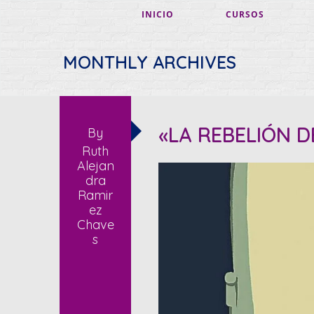
INICIO
CURSOS
MONTHLY ARCHIVES
«LA REBELIÓN 
By
Ruth
Alejan
dra
Ramir
ez
Chave
s