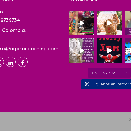
o:
 8739734
 Colombia.
dra@agaracoaching.com
CARGAR MÁS...
Síguenos en Instagr
2