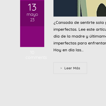
13
mayo
23
¿Cansada de sentirte sola
imperfectas. Lee este artíc
día de la madre y últimam
imperfectas para enfrentar
Hoy en día las…
10
comments
>