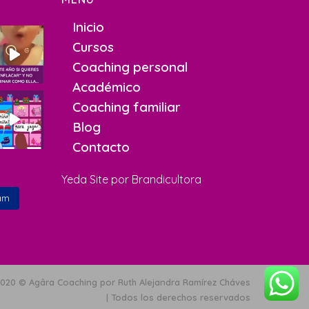
Inicio
Cursos
Coaching personal
Académico
Coaching familiar
Blog
Contacto
Yeda Site por
Brandicultora
am
020 © Agâra Coaching por Ruth Alejandra Ramírez Cháves
| Todos los derechos reservados