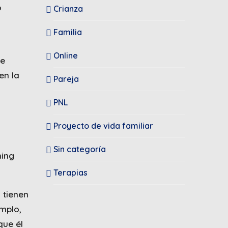
o
Crianza
Familia
Online
te
en la
Pareja
PNL
Proyecto de vida familiar
Sin categoría
hing
Terapias
 tienen
mplo,
que él