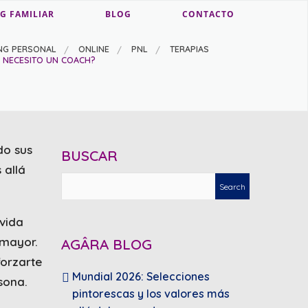
G FAMILIAR
BLOG
CONTACTO
NG PERSONAL
ONLINE
PNL
TERAPIAS
UÉ NECESITO UN COACH?
do sus
BUSCAR
 allá
vida
 mayor.
AGÂRA BLOG
forzarte
Mundial 2026: Selecciones
sona.
pintorescas y los valores más