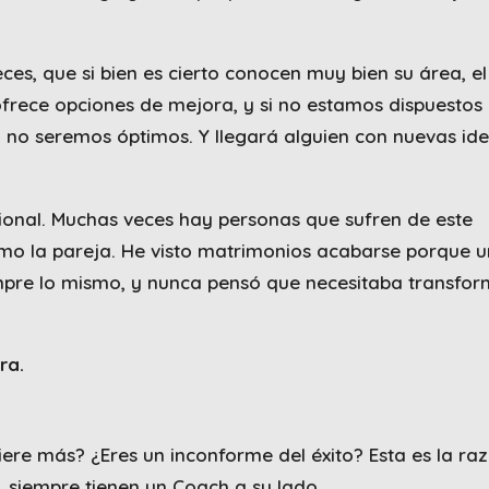
es, que si bien es cierto conocen muy bien su área, el
rece opciones de mejora, y si no estamos dispuestos 
 no seremos óptimos. Y llegará alguien con nuevas id
sional. Muchas veces hay personas que sufren de este
mo la pareja. He visto matrimonios acabarse porque 
empre lo mismo, y nunca pensó que necesitaba transfor
ra.
iere más? ¿Eres un inconforme del éxito? Esta es la ra
, siempre tienen un Coach a su lado.