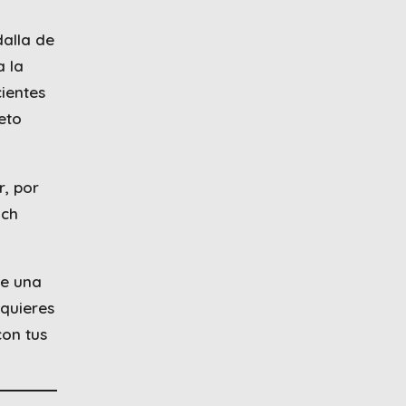
alla de
a la
ientes
eto
r, por
ach
te una
 quieres
con tus