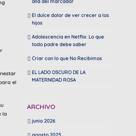
allá del marcador
ng
El dulce dolor de ver crecer a los
hijos
Adolescencia en Netflix: Lo que
todo padre debe saber
r
Criar con lo que No Recibimos
EL LADO OSCURO DE LA
nestar
MATERNIDAD ROSA
para el
su
ARCHIVO
 la
junio 2026
agosto 2025