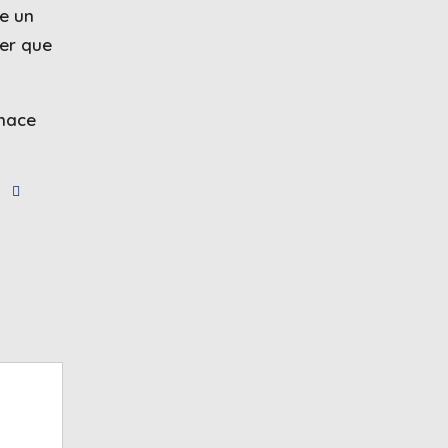
e un
cer que
 hace