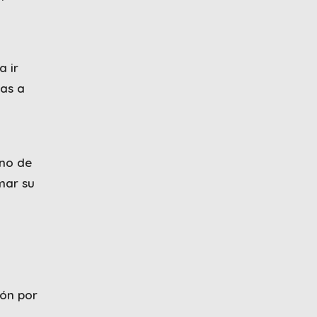
a ir
eas a
uno de
mar su
zón por