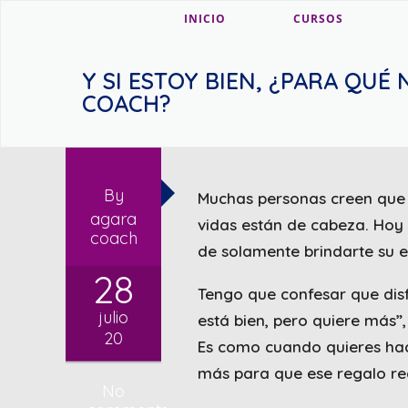
INICIO
CURSOS
Y SI ESTOY BIEN, ¿PARA QUÉ
COACH?
By
Muchas personas creen que
agara
vidas están de cabeza. Hoy 
coach
de solamente brindarte su e
28
Tengo que confesar que dis
julio
está bien, pero quiere más”
20
Es como cuando quieres hace
más para que ese regalo re
No